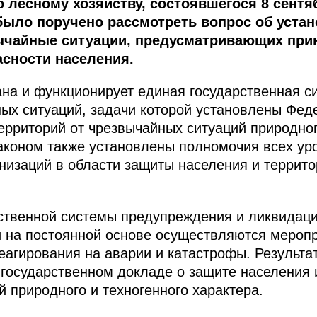
 лесному хозяйству, состоявшегося 8 сентяб
было поручено рассмотреть вопрос об уста
ычайные ситуации, предусматривающих при
асности населения.
на и функционирует единая государственная 
ных ситуаций, задачи которой установлены Фе
ерриторий от чрезвычайных ситуаций природног
аконом также установлены полномочия всех ур
анизаций в области защиты населения и террит
рственной системы предупреждения и ликвидац
и на постоянной основе осуществляются мероп
агирования на аварии и катастрофы. Результа
государственном докладе о защите населения 
й природного и техногенного характера.