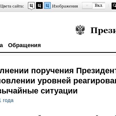
Цвета сайта:
Изображения
Президент Росси
а
Обращения
лнении поручения Президен
новлении уровней реагирова
вычайные ситуации
1 года