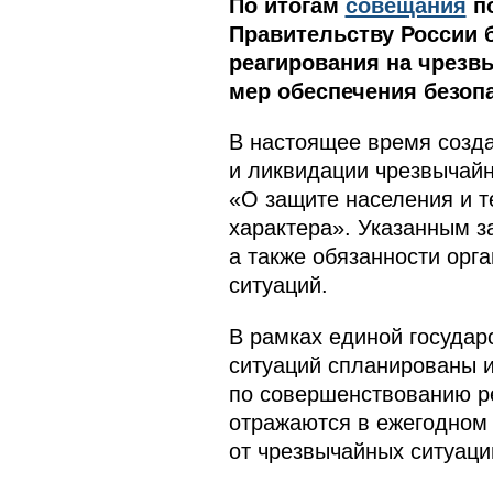
По итогам
совещания
по
Правительству России 
реагирования на чрезв
мер обеспечения безоп
В настоящее время созда
и ликвидации чрезвычай
«О защите населения и т
характера». Указанным з
а также обязанности орг
ситуаций.
В рамках единой госуда
ситуаций спланированы 
по совершенствованию ре
отражаются в ежегодном 
от чрезвычайных ситуаци