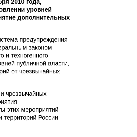
ря 2010 года,
новлении уровней
нятие дополнительных
система предупреждения
деральным законом
о и техногенного
овней публичной власти,
орий от чрезвычайных
ии чрезвычайных
риятия
ты этих мероприятий
и территорий России