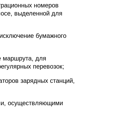
страционных номеров
лосе, выделенной для
 исключение бумажного
е маршрута, для
егулярных перевозок;
аторов зарядных станций,
ми, осуществляющими