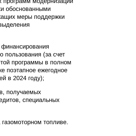
х программ модернизации
ски обоснованными
ржащих меры поддержки
 выделения
а финансирования
о пользования (за счет
этой программы в полном
же поэтапное ежегодное
й в 2024 году);
тв, получаемых
едитов, специальных
 газомоторном топливе.