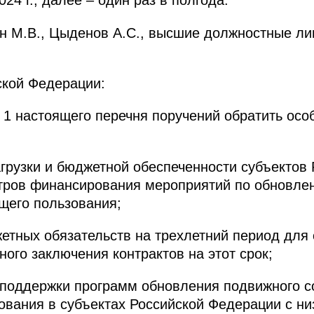
24 г., далее – один раз в полгода.
 М.В., Цыденов А.С., высшие должностные ли
ской Федерации:
а 1 настоящего перечня поручений обратить ос
агрузки и бюджетной обеспеченности субъектов
тров финансирования мероприятий по обновле
щего пользования;
тных обязательств на трехлетний период для
ого заключения контрактов на этот срок;
поддержки программ обновления подвижного со
ования в субъектах Российской Федерации с н