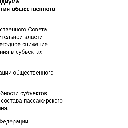
идиума
ития общественного
ственного Совета
ительной власти
егодное снижение
ния в субъектах
ации общественного
ебности субъектов
 состава пассажирского
ия;
 Федерации