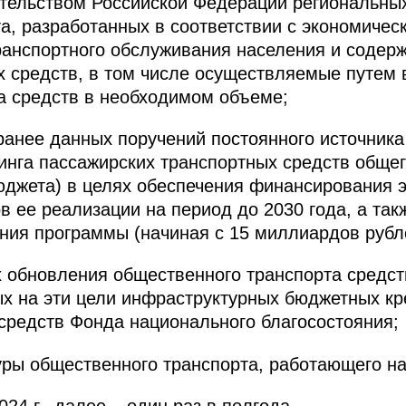
ительством Российской Федерации региональны
а, разработанных в соответствии с экономиче
ранспортного обслуживания населения и соде
х средств, в том числе осуществляемые путем
а средств в необходимом объеме;
 ранее данных поручений постоянного источник
инга пассажирских транспортных средств общег
юджета) в целях обеспечения финансирования 
в ее реализации на период до 2030 года, а так
ия программы (начиная с 15 миллиардов рубле
х обновления общественного транспорта средс
х на эти цели инфраструктурных бюджетных кр
 средств Фонда национального благосостояния;
уры общественного транспорта, работающего на