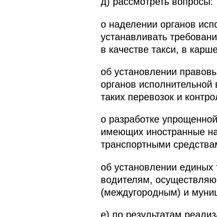
д) рассмотреть вопросы:
о наделении органов исп
устанавливать требовани
в качестве такси, в карш
об установлении правовы
органов исполнительной 
таких перевозок и контр
о разработке упрощенной
имеющих иностранные на
транспортными средствам
об установлении единых 
водителям, осуществляю
(междугородным) и муни
е) по результатам реали