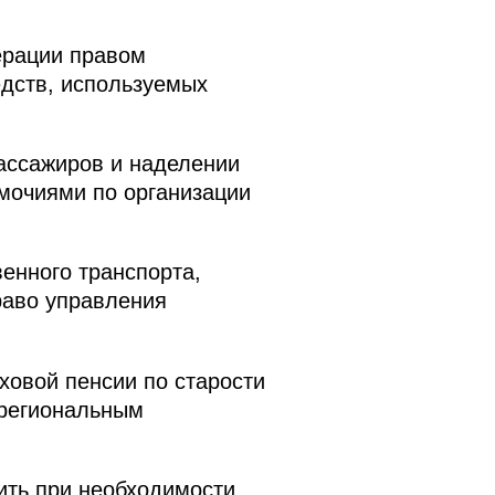
ерации правом
едств, используемых
пассажиров и наделении
мочиями по организации
енного транспорта,
раво управления
ховой пенсии по старости
жрегиональным
ить при необходимости