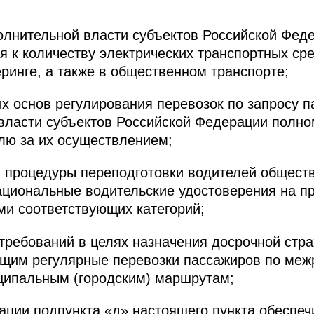
олнительной власти субъектов Российской Фед
я к количеству электрических транспортных ср
еринге, а также в общественном транспорте;
х основ регулирования перевозок по запросу 
власти субъектов Российской Федерации полно
олю за их осуществлением;
 процедуры переподготовки водителей обществ
циональные водительские удостоверения на п
и соответствующих категорий;
требований в целях назначения досрочной стра
щим регулярные перевозки пассажиров по ме
ципальным (городским) маршрутам;
зации подпункта «д» настоящего пункта обеспеч