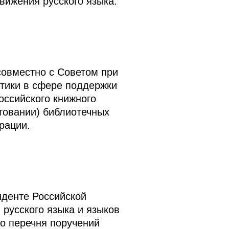
вижения русского языка.
совместно с Советом при
тики в сфере поддержки
оссийского книжного
товании) библиотечных
рации.
иденте Российской
русского языка и языков
о перечня поручений