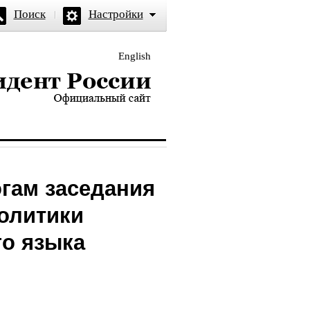
Поиск
Настройки
English
и — официальный сайт
огам заседания
политики
го языка