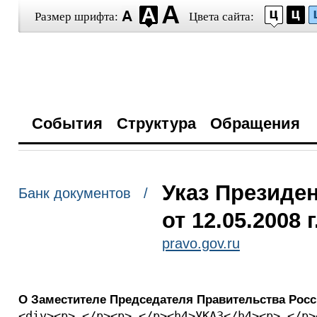
Размер шрифта:
Цвета сайта:
События
Структура
Обращения
Указ Президе
Банк документов /
от 12.05.2008 
pravo.gov.ru
О Заместителе Председателя Правительства Рос
<div><p> </p><p> </p><h4>УКАЗ</h4><p> </p>