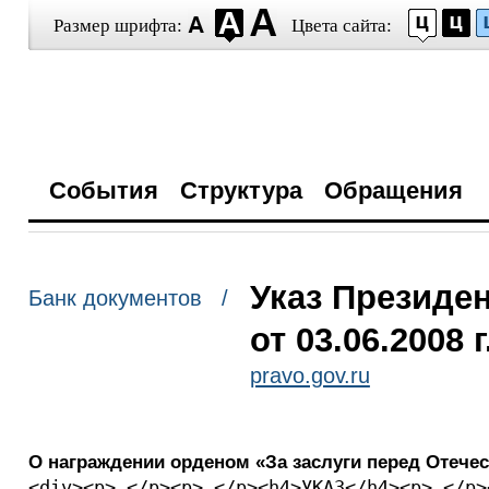
Размер шрифта:
Цвета сайта:
События
Структура
Обращения
Указ Президе
Банк документов /
от 03.06.2008 
pravo.gov.ru
О награждении орденом «За заслуги перед Отечес
<div><p> </p><p> </p><h4>УКАЗ</h4><p> </p>