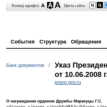
Размер шрифта:
Цвета сайта:
События
Структура
Обращения
Указ Президе
Банк документов /
от 10.06.2008 
pravo.gov.ru
О награждении орденом Дружбы Маракуцы Г.С.
<div><p> </p><p> </p><h4>УКАЗ</h4><p> </p>