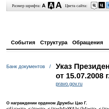
Размер шрифта:
Цвета сайта:
События
Структура
Обращения
Указ Президе
Банк документов /
от 15.07.2008 
pravo.gov.ru
О награждении орденом Дружбы Цао Г.
<div><p> </p><p> </p><h4>УКАЗ</h4><p> </p>