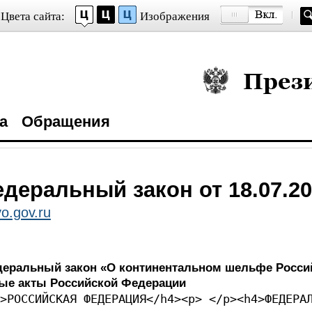
Цвета сайта:
Изображения
Президент Росси
а
Обращения
деральный закон от 18.07.20
o.gov.ru
деральный закон «О континентальном шельфе Росси
ые акты Российской Федерации
>РОССИЙСКАЯ ФЕДЕРАЦИЯ</h4><p> </p><h4>ФЕДЕРА