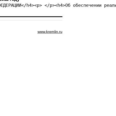
ФЕДЕРАЦИИ</h4><p> </p><h4>Об обеспечении реал
www.kremlin.ru