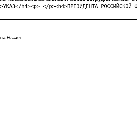
>УКАЗ</h4><p> </p><h4>ПРЕЗИДЕНТА РОССИЙСКОЙ 
та России