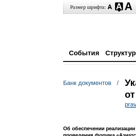
Размер шрифта:
События
Структур
Ук
Банк документов /
от
prav
Об обеспечении реализации
проведения форума «Азиатск