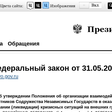
Цвета сайта:
Изображения
Президент Росси
а
Обращения
деральный закон от 31.05.20
o.gov.ru
б утверждении Положения об организации взаимоде
стников Содружества Независимых Государств в ока
ании (ликвидации) кризисных ситуаций на внешних г