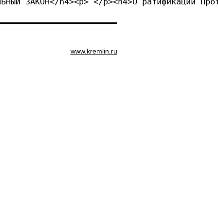
ЛЬНЫЙ ЗАКОН</h4><p> </p><h4>О ратификации Про
www.kremlin.ru