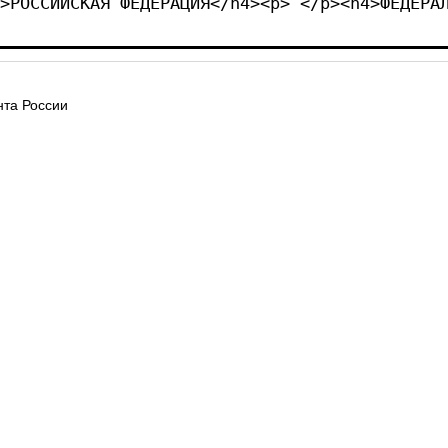
>РОССИЙСКАЯ ФЕДЕРАЦИЯ</h4><p> </p><h4>ФЕДЕРА
та России