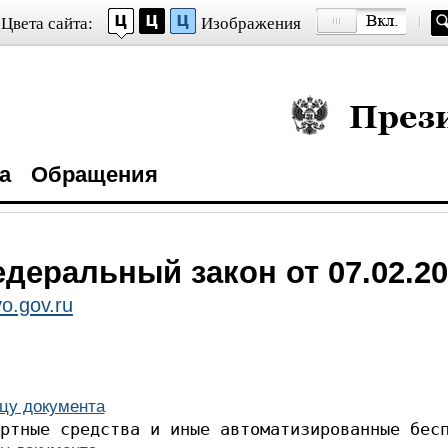
Цвета сайта:
Изображения
Президент Росси
а
Обращения
деральный закон от 07.02.20
o.gov.ru
цу документа
тные транспортные сред