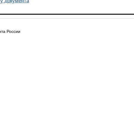
у документа
та России