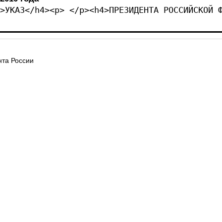
>УКАЗ</h4><p> </p><h4>ПРЕЗИДЕНТА РОССИЙСКОЙ 
та России