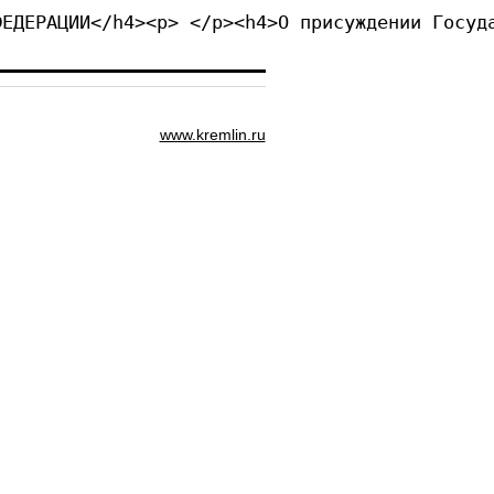
ФЕДЕРАЦИИ</h4><p> </p><h4>О присуждении Госуд
www.kremlin.ru