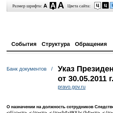
Размер шрифта:
Цвета сайта:
События
Структура
Обращения
Указ Президе
Банк документов /
от 30.05.2011 
pravo.gov.ru
О назначении на должность сотрудников Следств
<div><p> </p><p> </p><h4>УКАЗ</h4><p> </p>