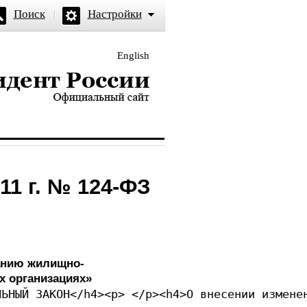
Поиск
Настройки
English
и — официальный сайт
11 г. № 124-ФЗ
анию жилищно-
х организациях»
ЛЬНЫЙ ЗАКОН</h4><p> </p><h4>О внесении измене