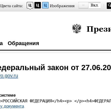
Цвета сайта:
Изображения
Президент Росси
а
Обращения
деральный закон от 27.06.20
o.gov.ru
системе
><p> </p><h4>РОССИЙСКА
у документа