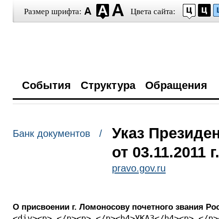
Размер шрифта:
Цвета сайта:
События
Структура
Обращения
Указ Президе
Банк документов /
от 03.11.2011 
pravo.gov.ru
О присвоении г. Ломоносову почетного звания Р
<div><p> </p><p> </p><h4>УКАЗ</h4><p> </p>