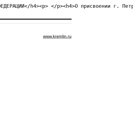
ФЕДЕРАЦИИ</h4><p> </p><h4>О присвоении г. Пет
www.kremlin.ru