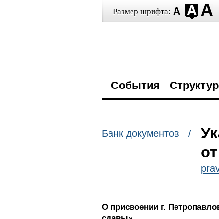
Размер шрифта:
События
Структур
Ук
Банк документов /
от
prav
О присвоении г. Петропавло
славы»