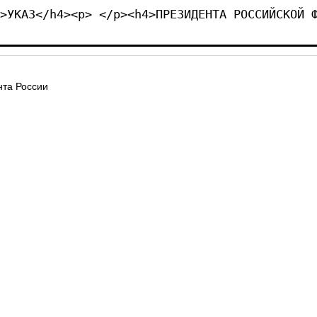
>УКАЗ</h4><p> </p><h4>ПРЕЗИДЕНТА РОССИЙСКОЙ 
та России