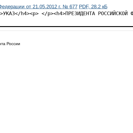
едерации от 21.05.2012 г. № 677
PDF, 28.2 кБ
>УКАЗ</h4><p> </p><h4>ПРЕЗИДЕНТА РОССИЙСКОЙ 
та России