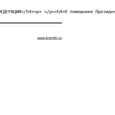
ФЕДЕРАЦИИ</h4><p> </p><h4>О помощнике Президе
www.kremlin.ru