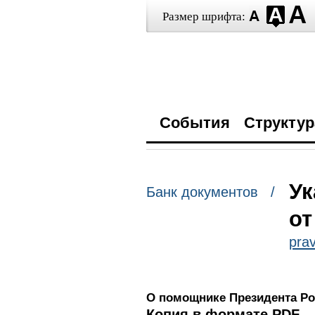
Размер шрифта:
События
Структур
Ук
Банк документов /
от
prav
О помощнике Президента Р
Копия в формате PDF