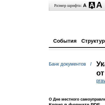
Размер шрифта:
События
Структур
Ук
Банк документов /
от
prav
О Дне местного самоуправл
Копия в формате PDF