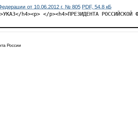
едерации от 10.06.2012 г. № 805
PDF, 54.8 кБ
>УКАЗ</h4><p> </p><h4>ПРЕЗИДЕНТА РОССИЙСКОЙ 
та России