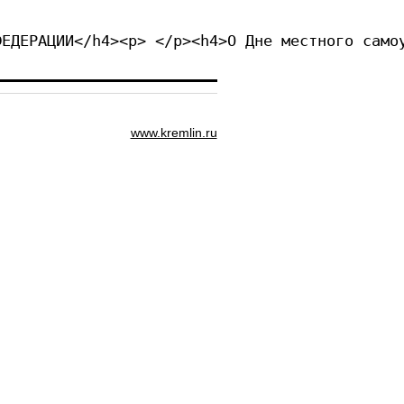
ФЕДЕРАЦИИ</h4><p> </p><h4>О Дне местного само
www.kremlin.ru