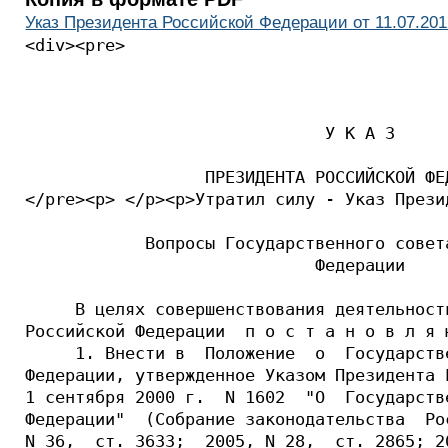
Указ Президента Российской Федерации от 11.07.201
<div><pre>

                              У К А З

                  ПРЕЗИДЕНТА РОССИЙСКОЙ ФЕД
</pre><p> </p><p>Утратил силу - Указ Прези
            Вопросы Государственного совета
                             Федерации

     В целях совершенствования деятельност
Российской Федерации  п о с т а н о в л я ю
     1. Внести в  Положение  о  Государств
Федерации, утвержденное Указом Президента 
1 сентября 2000 г.  N 1602  "О  Государств
Федерации"  (Собрание законодательства  Ро
N 36,  ст. 3633;  2005, N 28,  ст. 2865; 2