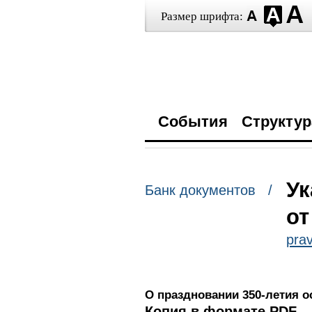
Размер шрифта:
События
Структур
Ук
Банк документов /
от
prav
О праздновании 350-летия о
Копия в формате PDF