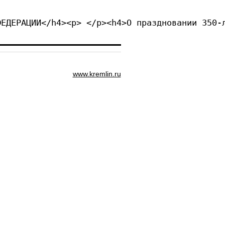
ФЕДЕРАЦИИ</h4><p> </p><h4>О праздновании 350-
www.kremlin.ru