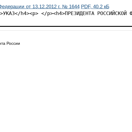
едерации от 13.12.2012 г. № 1644
PDF, 40.2 кБ
>УКАЗ</h4><p> </p><h4>ПРЕЗИДЕНТА РОССИЙСКОЙ 
та России