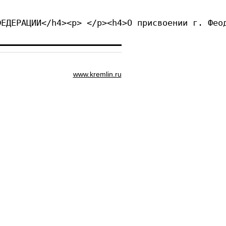
ФЕДЕРАЦИИ</h4><p> </p><h4>О присвоении г. Фео
www.kremlin.ru