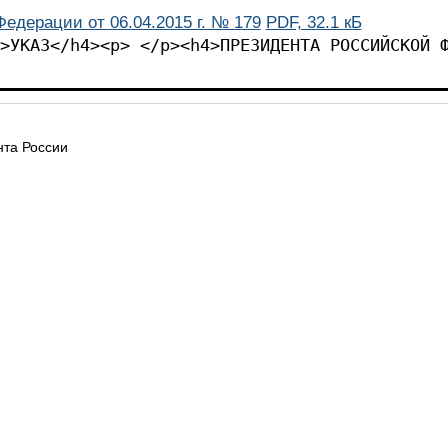
едерации от 06.04.2015 г. № 179
PDF, 32.1 кБ
>УКАЗ</h4><p> </p><h4>ПРЕЗИДЕНТА РОССИЙСКОЙ 
та России