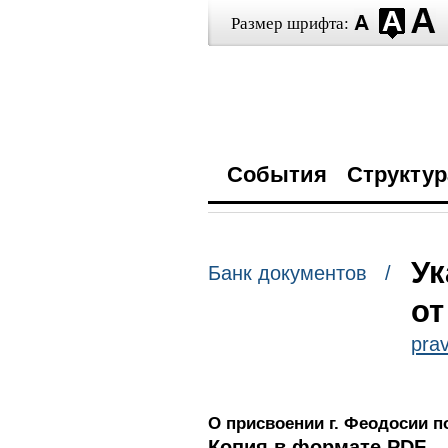
Размер шрифта:
События
Структур
Ук
Банк документов /
от
prav
О присвоении г. Феодосии п
Копия в формате PDF