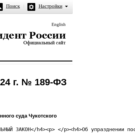
Поиск
Настройки
English
и — официальный сайт
24 г. № 189-ФЗ
нного суда Чукотского
ЛЬНЫЙ ЗАКОН</h4><p> </p><h4>Об упразднении по