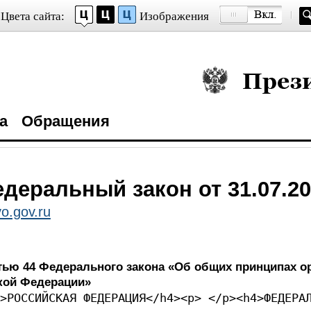
Цвета сайта:
Изображения
Президент Росси
а
Обращения
деральный закон от 31.07.20
o.gov.ru
атью 44 Федерального закона «Об общих принципах о
ской Федерации»
>РОССИЙСКАЯ ФЕДЕРАЦИЯ</h4><p> </p><h4>ФЕДЕРА