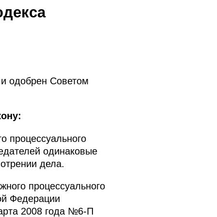
одекса
 и одобрен Советом
ону:
го процессуального
едателей одинаковые
отрении дела.
ажного процессуального
кой Федерации
арта 2008 года №6-П