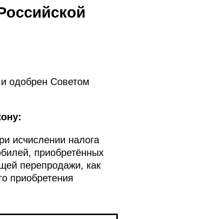
 Российской
 и одобрен Советом
ону:
ри исчислении налога
обилей, приобретённых
щей перепродажи, как
го приобретения