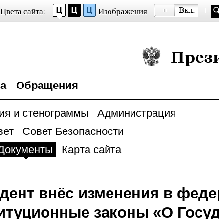
Цвета сайта:
Изображения
Президент Росси
ра
Обращения
ия и стенограммы
Администрация
вет
Совет Безопасности
Документы
Карта сайта
дент внёс изменения в фед
итуционные законы «О Госу