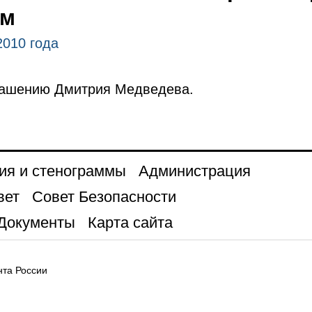
ом
2010 года
глашению Дмитрия Медведева.
ия и стенограммы
Администрация
вет
Совет Безопасности
Документы
Карта сайта
та России