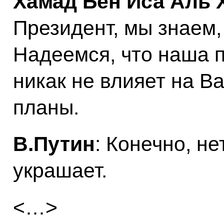
Хамад Бен Иса Аль
Президент, мы знаем,
Надеемся, что наша 
никак не влияет на В
планы.
В.Путин
: Конечно, не
украшает.
<…>