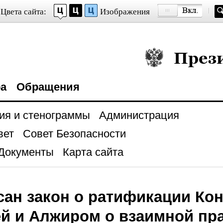
Цвета сайта:
Изображения
Президент Росси
ра
Обращения
ия и стенограммы
Администрация
вет
Совет Безопасности
Документы
Карта сайта
ан закон о ратификации Ко
ей и Алжиром о взаимной п