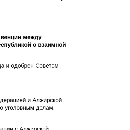
нвенции между
еспубликой о взаимной
да и одобрен Советом
дерацией и Алжирской
о уголовным делам,
рации с Алжирской