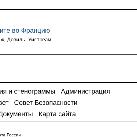
зите во Францию
риж, Довиль, Уистреам
ия и стенограммы
Администрация
вет
Совет Безопасности
Документы
Карта сайта
та России