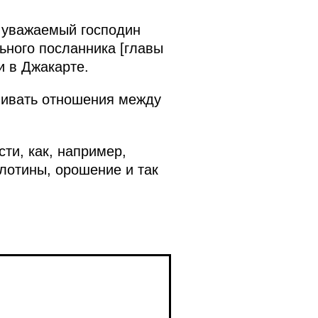
, уважаемый господин
ьного посланника [главы
 в Джакарте.
звивать отношения между
ти, как, например,
плотины, орошение и так