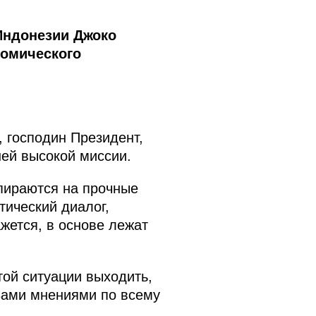
Индонезии Джоко
номического
, господин Президент,
шей высокой миссии.
пираются на прочные
тический диалог,
ажется, в основе лежат
той ситуации выходить,
Вами мнениями по всему