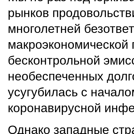
рынков продовольстви
многолетней безотве
макроэкономической п
бесконтрольной эмис
необеспеченных долго
усугубилась с начал
коронавирусной инфе
Однако западные стр