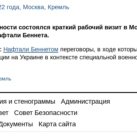
22 года, Москва, Кремль
ности состоялся краткий рабочий визит в М
афтали Беннета.
с
Нафтали Беннетом
переговоры, в ходе котор
ции на Украине в контексте специальной военн
ремль
ия и стенограммы
Администрация
вет
Совет Безопасности
Документы
Карта сайта