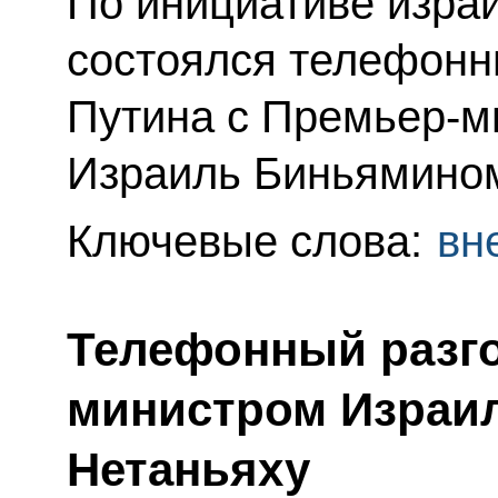
По инициативе изра
состоялся телефонн
Путина с Премьер-м
Израиль Биньямином
Ключевые слова:
вн
Телефонный разго
министром Израи
Нетаньяху