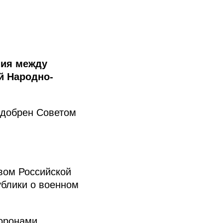
ния между
й Народно-
одобрен Советом
вом Российской
блики о военном
оронами.