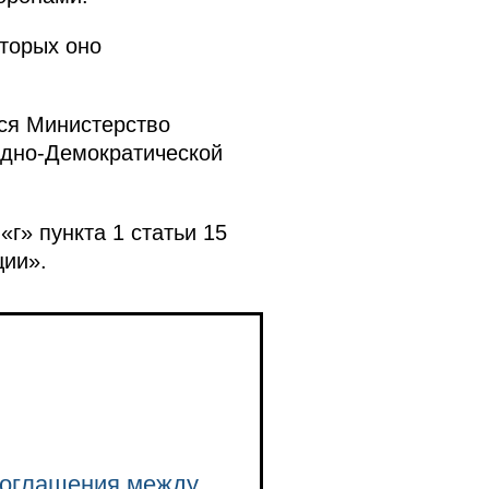
торых оно
ся Министерство
одно-Демократической
г» пункта 1 статьи 15
ции».
 Соглашения между