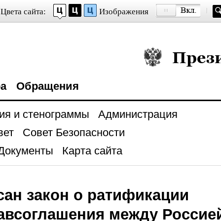
Цвета сайта:
Изображения
Президент Росси
ра
Обращения
ия и стенограммы
Администрация
вет
Совет Безопасности
Документы
Карта сайта
ан закон о ратификации
авсоглашения между Россие