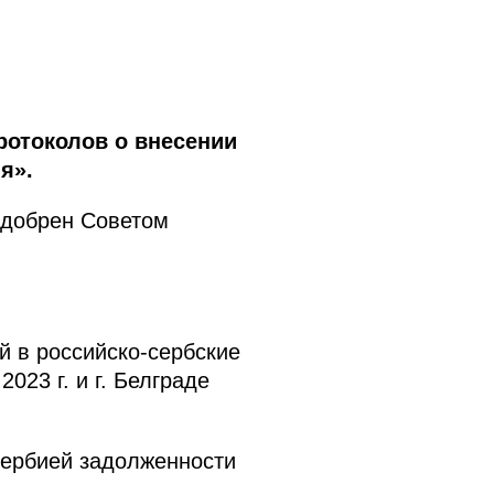
ротоколов о внесении
я».
одобрен Советом
 в российско-сербские
23 г. и г. Белграде
Сербией задолженности