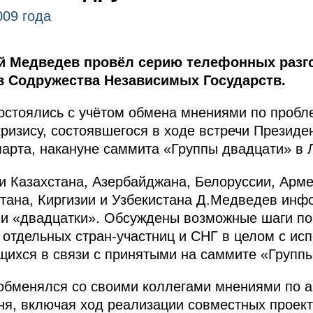
009 года
ий Медведев провёл серию телефонных разг
ов Содружества Независимых Государств.
остоялись с учётом обмена мнениями по пробл
изису, состоявшегося в ходе встречи Президе
арта, накануне саммита «Группы двадцати» в 
и Казахстана, Азербайджана, Белоруссии, Арм
тана, Киргизии и Узбекистана Д.Медведев инф
ечи «двадцатки». Обсуждены возможные шаги п
 отдельных стран-участниц и СНГ в целом с ис
щихся в связи с принятыми на саммите «Групп
 обменялся со своими коллегами мнениями по 
ня, включая ход реализации совместных проект