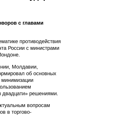
оворов с главами
ематике противодействия
нта России с министрами
Лондоне.
ении, Молдавии,
ормировал об основных
о минимизации
пользованием
ы двадцати» решениями.
актуальным вопросам
ов в торгово-