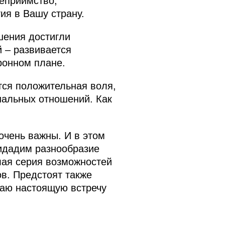
теприимство,
ия в Вашу страну.
шения достигли
 – развивается
ронном плане.
тся положительная воля,
ональных отношений. Как
очень важны. И в этом
ридадим разнообразие
лая серия возможностей
ов. Предстоят также
ваю настоящую встречу