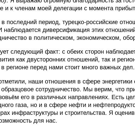
но)
: Я выражаю огромную благодарность за гос
е и к членам моей делегации с момента прибыт
 в последний период, турецко-российские отно
И наблюдается диверсификация этих отношений
ничество в политическом, экономическом, обо
ует следующий факт: с обеих сторон наблюдае
вития как двусторонних отношений, так и реги
 в регионе перед нами стоит много важных дел.
отметили, наши отношения в сфере энергетики 
 образцовое сотрудничество. Мы верим, что п
азовьём его в различных направлениях. Есть це
ного газа, но и в сфере нефти и нефтепродукт
рах инфраструктуры и строительства. Я оцени
озможность для нас.