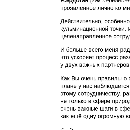
Р.Эрдоган
(как переведе
проявленное лично ко мн
Действительно, особенно
кульминационной точки. 
целенаправленное сотруд
И больше всего меня рад
что ускоряет процесс раз
у двух важных партнёров
Как Вы очень правильно 
плане у нас наблюдается
этому сотрудничеству, р
не только в сфере природ
очень важные шаги в сфе
как ещё одну огромную в
<…>