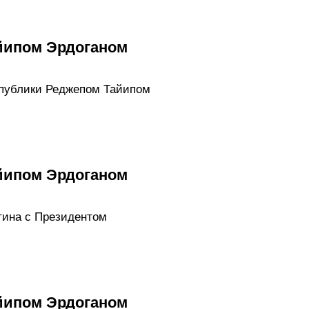
йипом Эрдоганом
спублики Реджепом Тайипом
йипом Эрдоганом
тина с Президентом
йипом Эрдоганом