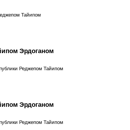
Реджепом Тайипом
йипом Эрдоганом
спублики Реджепом Тайипом
йипом Эрдоганом
спублики Реджепом Тайипом