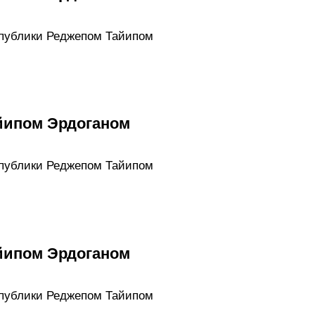
спублики Реджепом Тайипом
йипом Эрдоганом
спублики Реджепом Тайипом
йипом Эрдоганом
спублики Реджепом Тайипом