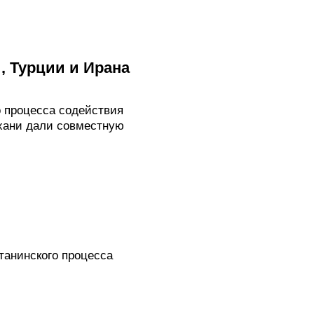
, Турции и Ирана
о процесса содействия
хани дали совместную
станинского процесса