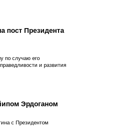
а пост Президента
у по случаю его
справедливости и развития
йипом Эрдоганом
тина с Президентом