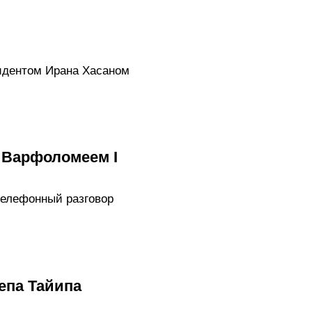
зидентом Ирана Хасаном
 Варфоломеем I
телефонный разговор
епа Тайипа