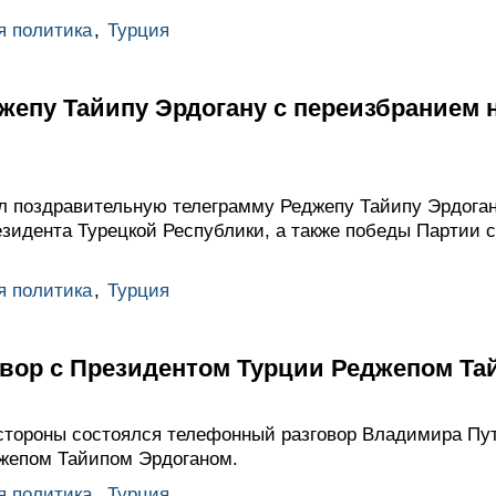
я политика
,
Турция
епу Тайипу Эрдогану с переизбранием н
 поздравительную телеграмму Реджепу Тайипу Эрдоган
езидента Турецкой Республики, а также победы Партии 
я политика
,
Турция
вор с Президентом Турции Реджепом Та
стороны состоялся телефонный разговор Владимира Пу
жепом Тайипом Эрдоганом.
я политика
,
Турция