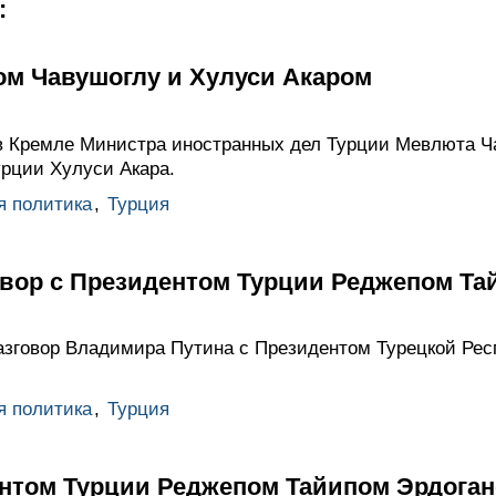
:
ом Чавушоглу и Хулуси Акаром
в Кремле Министра иностранных дел Турции Мевлюта Ч
рции Хулуси Акара.
я политика
,
Турция
вор с Президентом Турции Реджепом Та
азговор Владимира Путина с Президентом Турецкой Ре
я политика
,
Турция
ентом Турции Реджепом Тайипом Эрдога