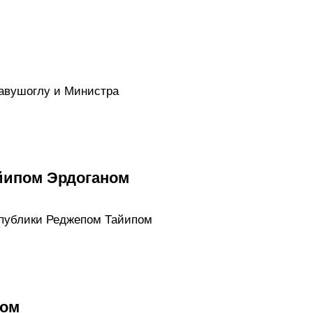
авушоглу и Министра
йипом Эрдоганом
спублики Реджепом Тайипом
ном