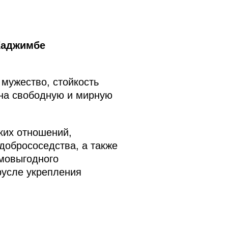
Хаджимбе
 мужество, стойкость
 на свободную и мирную
ких отношений,
добрососедства, а также
мовыгодного
русле укрепления