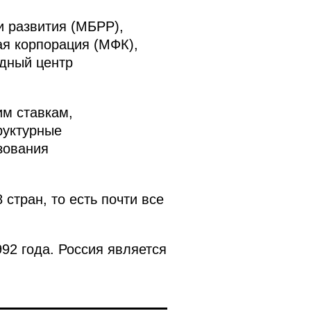
и развития (МБРР),
я корпорация (МФК),
одный центр
м ставкам,
руктурные
зования
стран, то есть почти все
92 года. Россия является