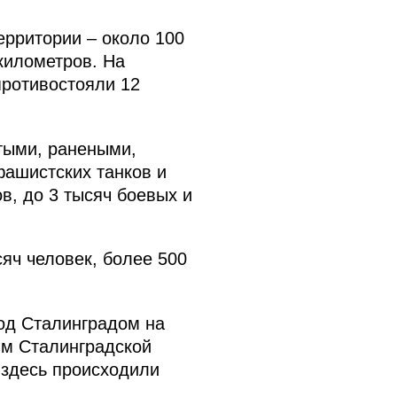
ерритории – около 100
километров. На
противостояли 12
итыми, ранеными,
фашистских танков и
в, до 3 тысяч боевых и
яч человек, более 500
од Сталинградом на
ям Сталинградской
 здесь происходили