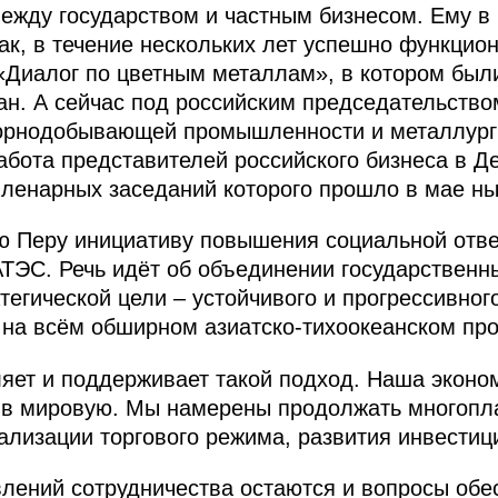
между государством и частным бизнесом. Ему в
к, в течение нескольких лет успешно функци
«Диалог по цветным металлам», в котором был
ан. А сейчас под российским председательство
горнодобывающей промышленности и металлург
абота представителей российского бизнеса в Д
пленарных заседаний которого прошло в мае ны
ю Перу инициативу повышения социальной отве
АТЭС. Речь идёт об объединении государственн
тегической цели – устойчивого и прогрессивног
 на всём обширном азиатско-тихоокеанском про
яет и поддерживает такой подход. Наша эконо
я в мировую. Мы намерены продолжать многопл
лизации торгового режима, развития инвестиц
ений сотрудничества остаются и вопросы обес