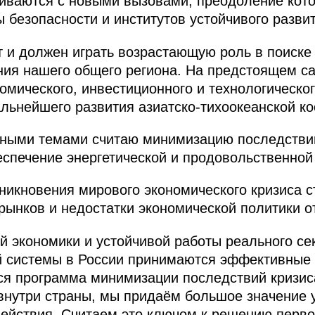
иваются с новыми вызовами, преодоление кото
 безопасности и институтов устойчивого разви
 и должен играть возрастающую роль в поиске
ния нашего общего региона. На предстоящем с
омического, инвестиционного и технологическог
альнейшего развития азиатско-тихоокеанской к
етными темами считаю минимизацию последстви
еспечение энергетической и продовольственной
никновения мирового экономического кризиса 
ынков и недостатки экономической политики о
 экономики и устойчивой работы реального се
й системы в России принимаются эффективные
ся программа минимизации последствий кризис
внутри страны, мы придаём большое значение
ействия. Считаем это ключом к решению перво