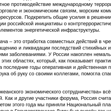
тное противодействие международному террор
торговле и экономическим связям, морским ко
оресурсов. Подкрепить общие усилия в решении
ии российской инициативы о контртеррористич
элементов энергетической инфраструктуры.
ача – это отработка совместных действий в чр
ащению и ликвидации последствий стихийных и
кими заболеваниями. У России накоплен немал
 этих областях, который, как показывает практи
за последние годы оперативная и действенная 
рука об руку со своими коллегами, помогла спа
океанского экономического сотрудничества» вс
. Как и другие участники форума, Россия счита
етом этого года мы приняли Национальный пла
авно в Государственную Думу был внесён так 