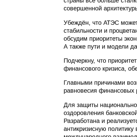
страны всё больше сталк
совершенной архитектуры
Убеждён, что АТЭС может
стабильности и процвета
обсудим приоритеты экон
А также пути и модели д
Подчеркну, что приорит
финансового кризиса, об
Главными причинами воз
равновесия финансовых р
Для защиты национальной
оздоровления банковско
Разработана и реализует
антикризисную политику 
международного взаимод