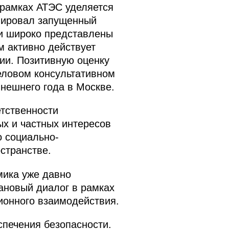
 рамках АТЭС уделяется
онировал запущенный
и широко представлены
м активно действует
ии. Позитивную оценку
еловом консультативном
нешнего года в Москве.
тственности
ых и частных интересов
о социально-
странстве.
мика уже давно
ановый диалог в рамках
ионного взаимодействия.
печения безопасности.