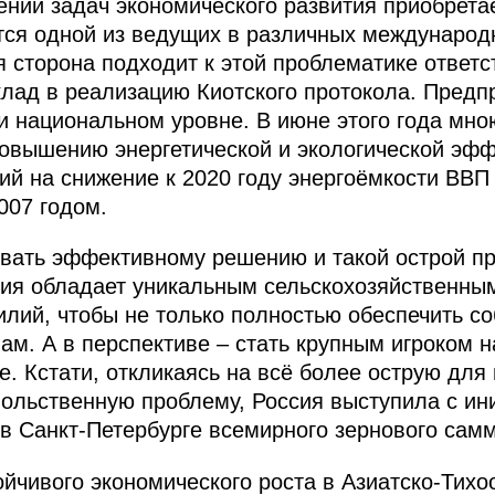
нии задач экономического развития приобрет
тся одной из ведущих в различных международ
я сторона подходит к этой проблематике ответс
клад в реализацию Киотского протокола. Пред
 национальном уровне. В июне этого года мно
овышению энергетической и экологической эфф
й на снижение к 2020 году энергоёмкости ВВП
007 годом.
вать эффективному решению и такой острой пр
сия обладает уникальным сельскохозяйственны
илий, чтобы не только полностью обеспечить с
нам. А в перспективе – стать крупным игроком 
. Кстати, откликаясь на всё более острую для
ольственную проблему, Россия выступила с ин
 в Санкт-Петербурге всемирного зернового самм
чивого экономического роста в Азиатско-Тихо