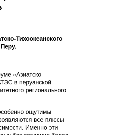
»
тско-Тихоокеанского
Перу.
руме «Азиатско-
АТЭС в перуанской
итетного регионального
особенно ощутимы
проявляются все плюсы
симости. Именно эти