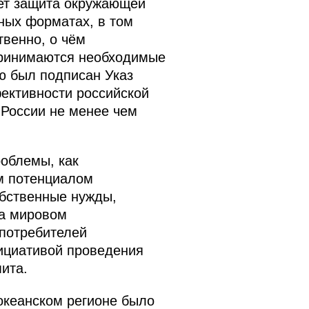
ает защита окружающей
ных форматах, в том
твенно, о чём
принимаются необходимые
ю был подписан Указ
ективности российской
 России не менее чем
облемы, как
м потенциалом
обственные нужды,
на мировом
 потребителей
ициативой проведения
ита.
океанском регионе было