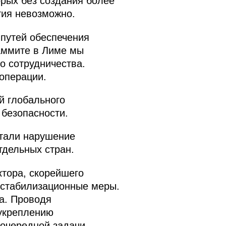
рых без создания более
тия невозможно.
 путей обеспечения
аммите в Лиме мы
о сотрудничества.
ооперации.
й глобального
 безопасности.
стали нарушение
тдельных стран.
ктора, скорейшего
 стабилизационные меры.
а. Проводя
 укреплению
очередной задачи –