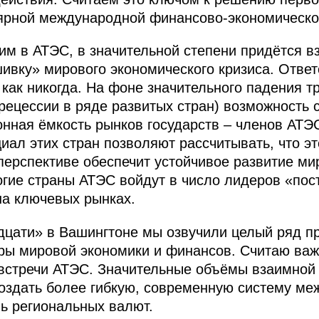
рной международной финансово-экономическо
м в АТЭС, в значительной степени придётся вз
шивку» мирового экономического кризиса. Отве
 как никогда. На фоне значительного падения 
 рецессии в ряде развитых стран) возможность 
онная ёмкость рынков государств – членов АТЭ
иал этих стран позволяют рассчитывать, что эт
перспективе обеспечит устойчивое развитие ми
гие страны АТЭС войдут в число лидеров «пост
на ключевых рынках.
дцати» в Вашингтоне мы озвучили целый ряд п
ры мировой экономики и финансов. Считаю важ
встречи АТЭС. Значительные объёмы взаимной 
оздать более гибкую, современную систему ме
ль региональных валют.