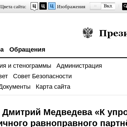
Цвета сайта:
Изображения
Президент Росси
ра
Обращения
ия и стенограммы
Администрация
вет
Совет Безопасности
Документы
Карта сайта
 Дмитрий Медведева «К упр
чного равноправного партн