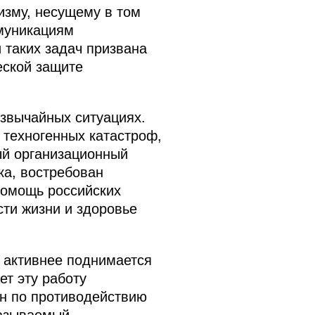
изму, несущему в том
ммуникациям
 таких задач призвана
еской защите
езвычайных ситуациях.
 техногенных катастроф,
ый организационный
ка, востребован
помощь российских
сти жизни и здоровье
ё активнее поднимается
ет эту работу
н по противодействию
называемый