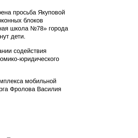
рена просьба Якуповой
оконных блоков
ная школа №78» города
нут дети.
ании содействия
номико-юридического
омплекса мобильной
рга Фролова Василия