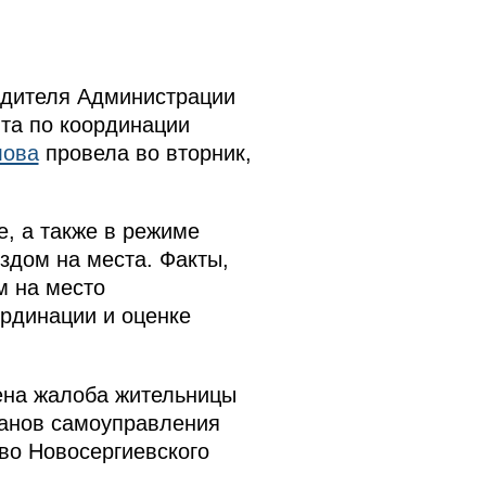
одителя Администрации
та по координации
лова
провела во вторник,
, а также в режиме
здом на места. Факты,
м на место
рдинации и оценке
ена жалоба жительницы
ганов самоуправления
ово Новосергиевского