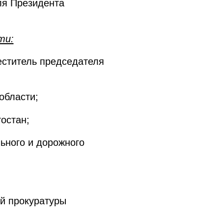
ля Президента
ти:
еститель председателя
области;
остан;
ьного и дорожного
ой прокуратуры