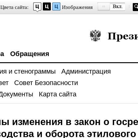
Цвета сайта:
Изображения
Президент Росси
ра
Обращения
ия и стенограммы
Администрация
вет
Совет Безопасности
Документы
Карта сайта
ы изменения в закон о госр
одства и оборота этилового