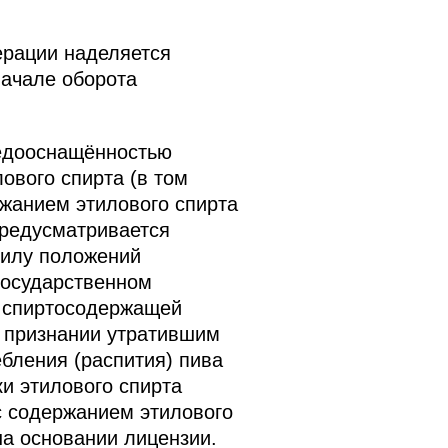
ерации наделяется
ачале оборота
недооснащённостью
ового спирта (в том
жанием этилового спирта
предусматривается
 силу положений
государственном
и спиртосодержащей
и признании утратившим
бления (распития) пива
ки этилового спирта
с содержанием этилового
на основании лицензии.