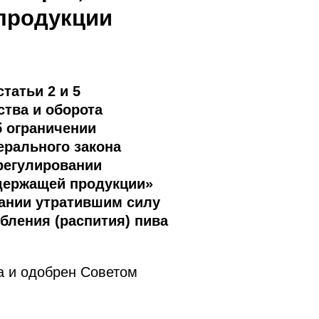
продукции
татьи 2 и 5
тва и оборота
б ограничении
ерального закона
регулировании
одержащей продукции»
ании утратившим силу
бления (распития) пива
а и одобрен Советом