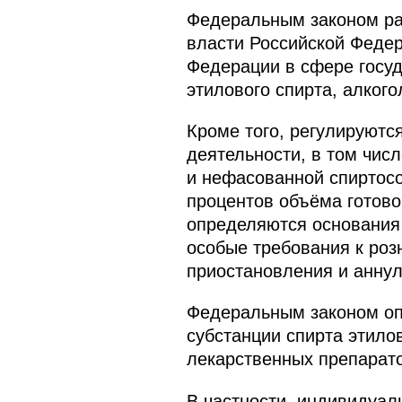
Федеральным законом ра
власти Российской Федер
Федерации в сфере госуд
этилового спирта, алког
Кроме того, регулируютс
деятельности, в том чис
и нефасованной спиртос
процентов объёма готов
определяются основания
особые требования к роз
приостановления и аннул
Федеральным законом оп
субстанции спирта этило
лекарственных препарато
В частности, индивидуа