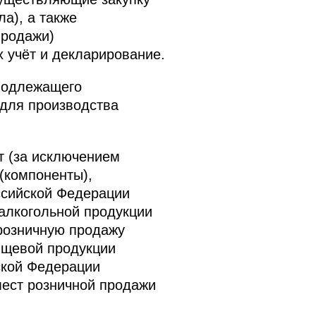
а), а также
продажи)
 учёт и декларирование.
 подлежащего
 для производства
т (за исключением
(компоненты),
ссийской Федерации
алкогольной продукции
 розничную продажу
ищевой продукции
ской Федерации
мест розничной продажи