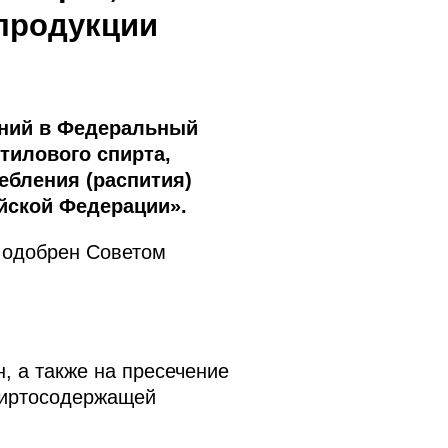
продукции
ений в Федеральный
тилового спирта,
ебления (распития)
йской Федерации».
 одобрен Советом
, а также на пресечение
спиртосодержащей