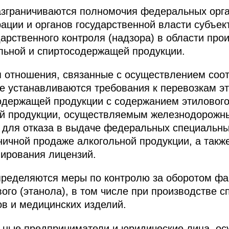
зграничиваются полномочия федеральных орга
ации и органов государственной власти субъек
арственного контроля (надзора) в области про
ольной и спиртосодержащей продукции.
я отношения, связанные с осуществлением соо
ле устанавливаются требования к перевозкам э
одержащей продукции с содержанием этилового
ой продукции, осуществляемым железнодорожн
 для отказа в выдаче федеральных специальны
ничной продаже алкогольной продукции, а такж
ирования лицензий.
ределяются меры по контролю за оборотом фа
вого (этанола), в том числе при производстве 
в и медицинских изделий.
льные предприниматели и юридические лица, о