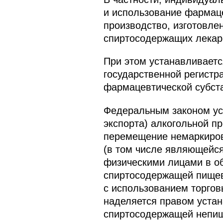
и использование фармаце
производство, изготовле
спиртосодержащих лекарс
При этом устанавливаетс
государственной регистр
фармацевтической субста
Федеральным законом уст
экспорта) алкогольной п
перемещение немаркиров
(в том числе являющейся
физическими лицами в об
спиртосодержащей пищев
с использованием торгов
наделяется правом устан
спиртосодержащей непищ