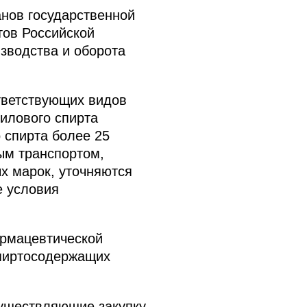
нов государственной
тов Российской
изводства и оборота
тветствующих видов
тилового спирта
 спирта более 25
ым транспортом,
х марок, уточняются
е условия
рмацевтической
спиртосодержащих
существляющие закупку