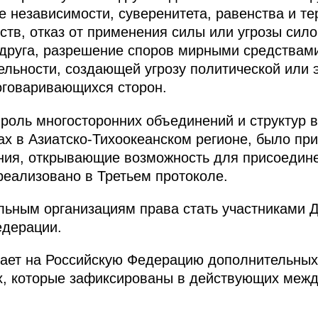
е независимости, суверенитета, равенства и т
рств, отказ от применения силы или угрозы сил
 друга, разрешение споров мирными средствами
тельности, создающей угрозу политической или 
оговаривающихся сторон.
оль многосторонних объединений и структур в
ах в Азиатско-Тихоокеанском регионе, было пр
ния, открывающие возможность для присоедине
реализовано в Третьем протоколе.
ьным организациям права стать участниками Д
едерации.
гает на Российскую Федерацию дополнительны
ех, которые зафиксированы в действующих меж