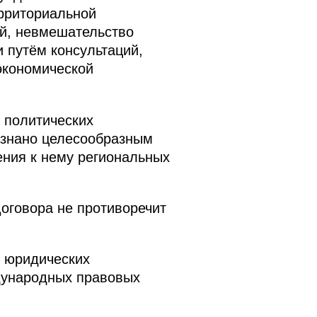
ерриториальной
ой, невмешательство
 путём консультаций,
экономической
 политических
изнано целесообразным
ния к нему региональных
оговора не противоречит
х юридических
дународных правовых