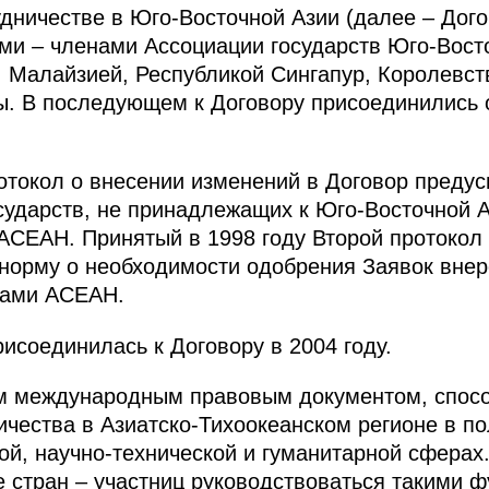
удничестве в Юго-Восточной Азии (далее – Дог
ами – членами Ассоциации государств Юго-Вост
 Малайзией, Республикой Сингапур, Королевс
ы. В последующем к Договору присоединились 
отокол о внесении изменений в Договор преду
сударств, не принадлежащих к Юго-Восточной А
 АСЕАН. Принятый в 1998 году Второй протокол
норму о необходимости одобрения Заявок внер
нами АСЕАН.
исоединилась к Договору в 2004 году.
м международным правовым документом, спос
ичества в Азиатско-Тихоокеанском регионе в по
ой, научно-технической и гуманитарной сферах
 стран – участниц руководствоваться такими