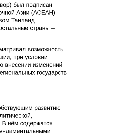
овор) был подписан
очной Азии (АСЕАН) –
твом Таиланд
остальные страны –
сматривал возможность
зии, при условии
 о внесении изменений
егиональных государств
обствующим развитию
литической,
. В нём содержатся
 фундаментальными