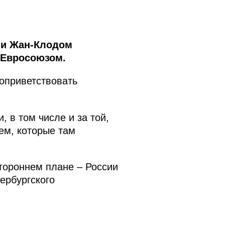
ии Жан-Клодом
 Евросоюзом.
оприветствовать
 в том числе и за той,
ем, которые там
стороннем плане – России
ербургского