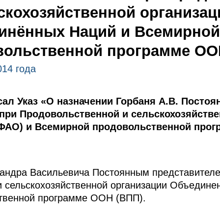
скохозяйственной организац
инённых Наций и Всемирной
вольственной программе ОО
014 года
ал Указ «О назначении Горбаня А.В. Посто
при Продовольственной и сельскохозяйстве
ФАО) и Всемирной продовольственной прог
сандра Васильевича Постоянным представител
и сельскохозяйственной организации Объедине
твенной программе ООН (ВПП).