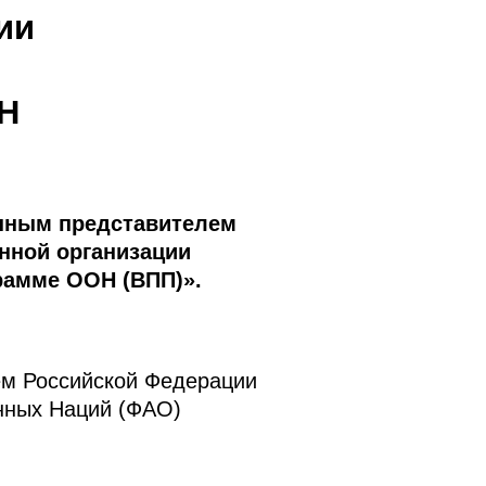
ии
Н
янным представителем
нной организации
рамме ООН (ВПП)».
ем Российской Федерации
нных Наций (ФАО)